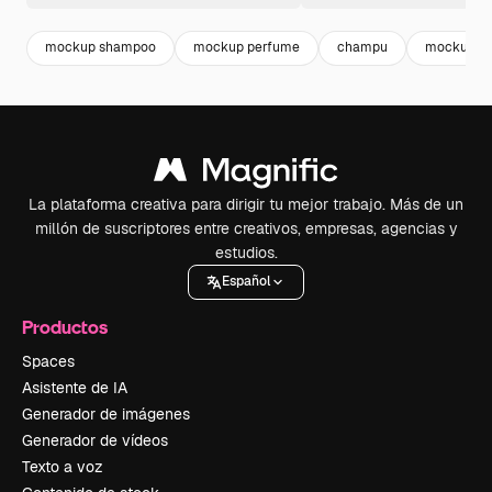
mockup shampoo
mockup perfume
champu
mockup pr
La plataforma creativa para dirigir tu mejor trabajo. Más de un
millón de suscriptores entre creativos, empresas, agencias y
estudios.
Español
Productos
Spaces
Asistente de IA
Generador de imágenes
Generador de vídeos
Texto a voz