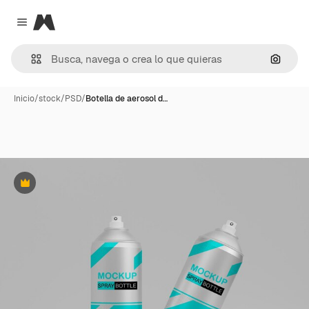
Magnific
Close menu
Buscar
Inicio
/
stock
/
PSD
/
Botella de aerosol d…
Premium