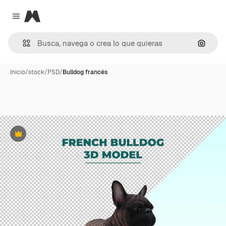
Magnific
Close menu
Buscar
Inicio
/
stock
/
PSD
/
Bulldog francés
Premium