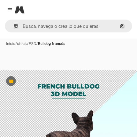
Magnific
Close menu
Buscar
Inicio
/
stock
/
PSD
/
Bulldog francés
Premium