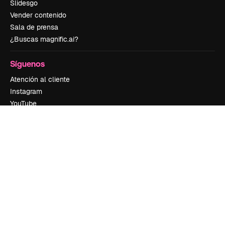
Slidesgo
Vender contenido
Sala de prensa
¿Buscas magnific.ai?
Síguenos
Atención al cliente
Instagram
YouTube
LinkedIn
TikTok
Discord
X
Reddit
Copyright © 2010-
2026
Freepik Company S.L.U.
Todos los derechos
reservados
.