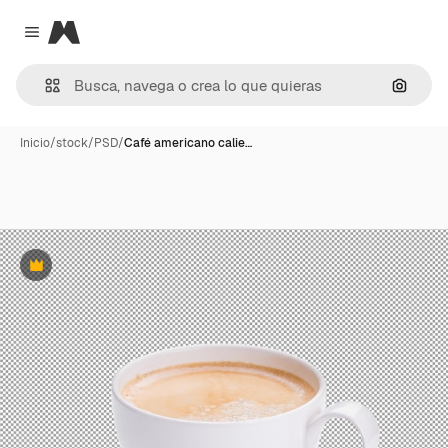
Magnific
Close menu
Buscar
Inicio
/
stock
/
PSD
/
Café americano calie…
Premium