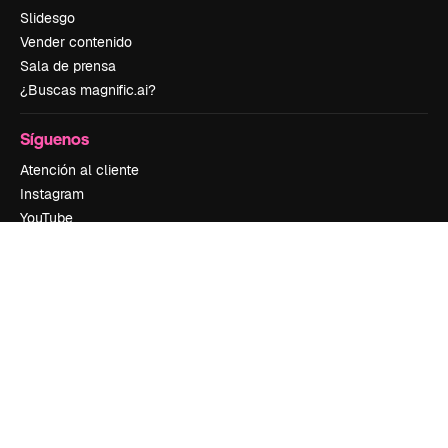
Slidesgo
Vender contenido
Sala de prensa
¿Buscas magnific.ai?
Síguenos
Atención al cliente
Instagram
YouTube
LinkedIn
TikTok
Discord
X
Reddit
Copyright © 2010-
2026
Freepik Company S.L.U.
Todos los derechos
reservados
.