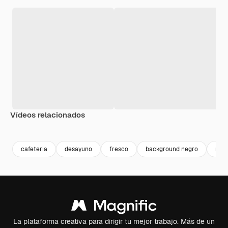
Vídeos relacionados
Premium
Premium
Generado por IA
Premium
Premium
Generado p
cafeteria
desayuno
fresco
background negro
mor
La plataforma creativa para dirigir tu mejor trabajo. Más de un