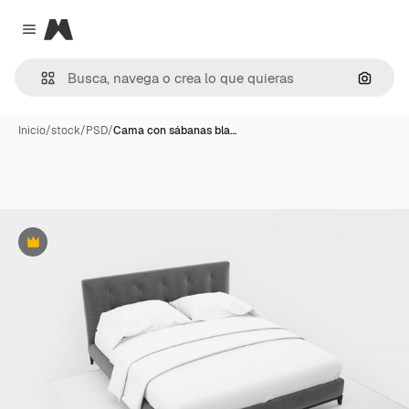
Magnific
Close menu
Buscar
Inicio
/
stock
/
PSD
/
Cama con sábanas bla…
Premium