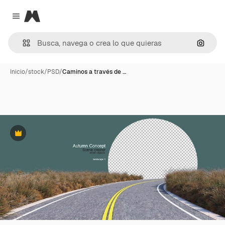
Magnific
Close menu
Buscar
Inicio
/
stock
/
PSD
/
Caminos a través de …
Premium