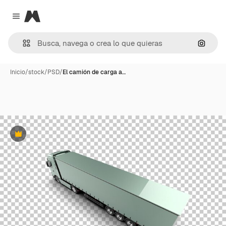
Magnific
Close menu
Buscar
Inicio
/
stock
/
PSD
/
El camión de carga a…
Premium