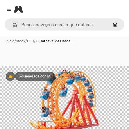
Magnific
Close menu
Buscar
Inicio
/
stock
/
PSD
/
El Carnaval de Casca…
Generada con IA
Premium