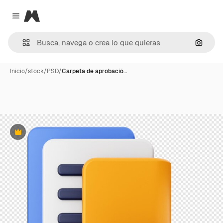
Magnific
Close menu
Buscar
Inicio
/
stock
/
PSD
/
Carpeta de aprobació…
Premium