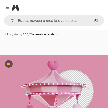
Magnific
Close menu
Buscar
Inicio
/
stock
/
PSD
/
Carrusel de renderiz…
Premium