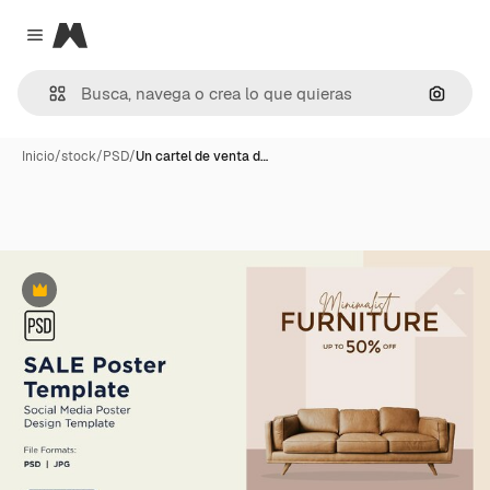
Magnific
Close menu
Buscar
Inicio
/
stock
/
PSD
/
Un cartel de venta d…
Premium