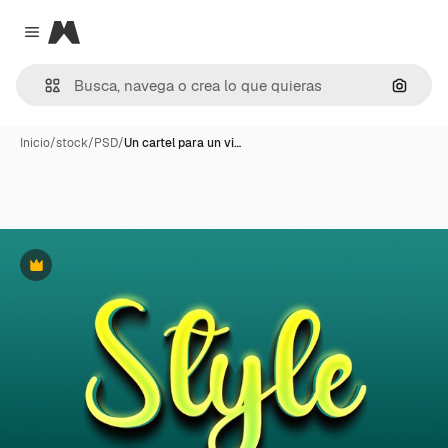
Magnific
Close menu
Buscar
Inicio
/
stock
/
PSD
/
Un cartel para un vi…
Premium