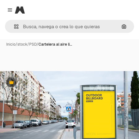
Magnific
Close menu
Buscar
Inicio
/
stock
/
PSD
/
Cartelera al aire li…
Premium