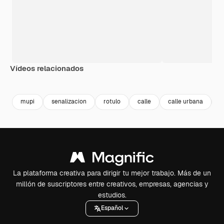
Vídeos relacionados
Premium
Premium
Premium
Premium
mupi
senalizacion
rotulo
calle
calle urbana
c
La plataforma creativa para dirigir tu mejor trabajo. Más de un
millón de suscriptores entre creativos, empresas, agencias y
estudios.
Español