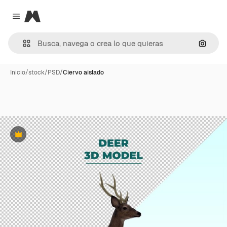
Magnific
Close menu
Buscar
Inicio
/
stock
/
PSD
/
Ciervo aislado
Premium