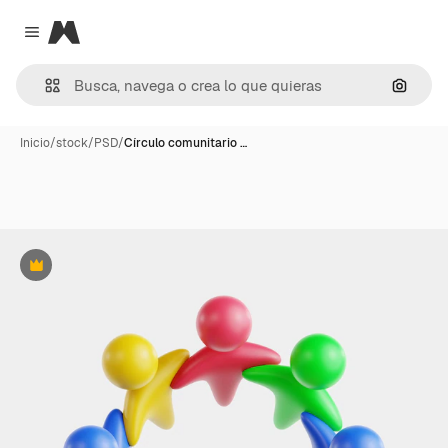
Magnific
Close menu
Buscar
Inicio
/
stock
/
PSD
/
Círculo comunitario …
Premium