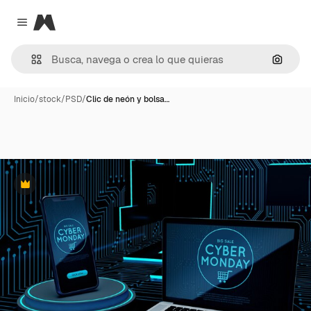
Magnific
Close menu
Buscar
Inicio
/
stock
/
PSD
/
Clic de neón y bolsa…
Premium