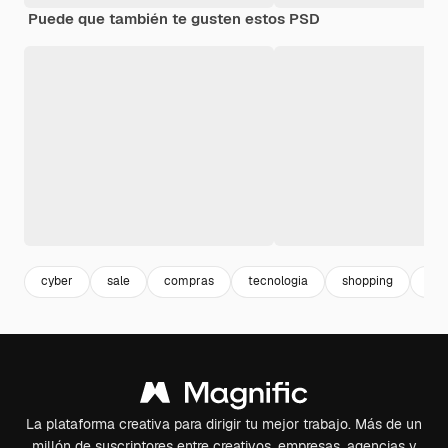
Puede que también te gusten estos PSD
cyber
sale
compras
tecnologia
shopping
ma
La plataforma creativa para dirigir tu mejor trabajo. Más de un
millón de suscriptores entre creativos, empresas, agencias y