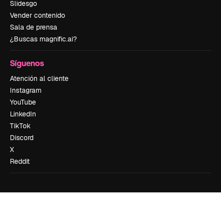
Slidesgo
Vender contenido
Sala de prensa
¿Buscas magnific.ai?
Síguenos
Atención al cliente
Instagram
YouTube
LinkedIn
TikTok
Discord
X
Reddit
Copyright © 2010-
2026
Freepik Company S.L.U.
Todos los derechos
reservados
.