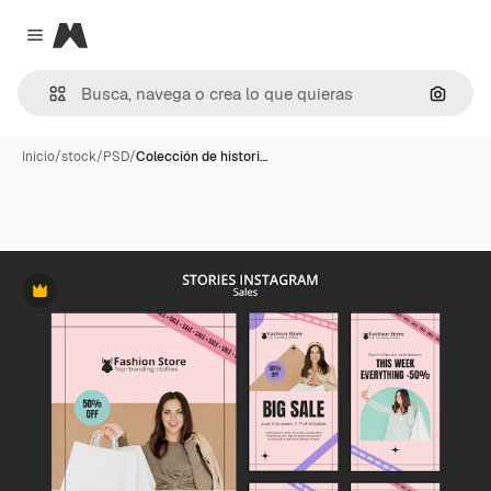
Magnific
Close menu
Buscar
Inicio
/
stock
/
PSD
/
Colección de histori…
Premium