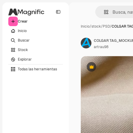
Crear
Inicio
/
stock
/
PSD
/
COLGAR TA
Inicio
Buscar
COLGAR TAG_MOCKU
artrau98
Stock
Explorar
Todas las herramientas
Premium