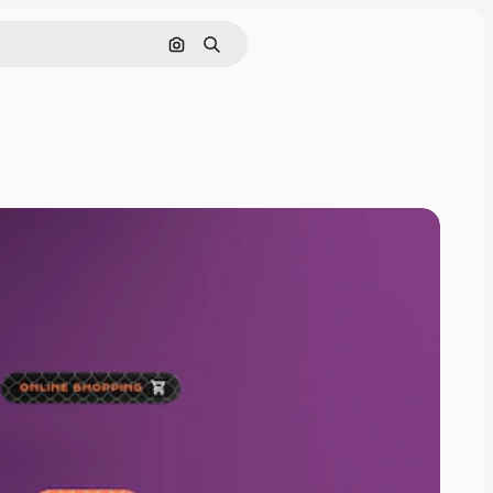
Buscar por imagen
Buscar