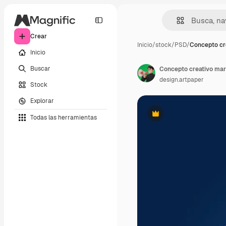
Crear
Inicio
/
stock
/
PSD
/
Concepto cr
Inicio
Buscar
design.artpaper
Stock
Explorar
Todas las herramientas
Premium