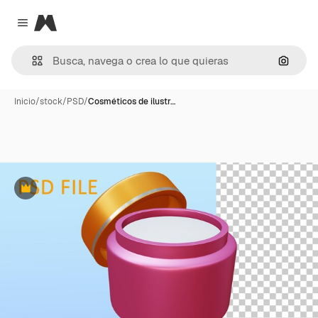
Magnific
Close menu
Buscar
Inicio
/
stock
/
PSD
/
Cosméticos de ilustr…
Premium