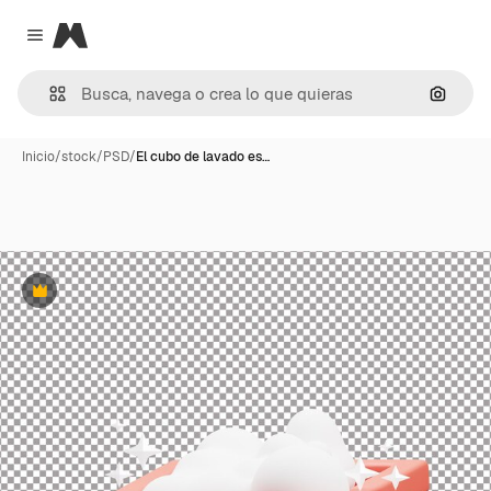
Magnific
Close menu
Buscar
Inicio
/
stock
/
PSD
/
El cubo de lavado es…
Premium