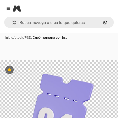
Magnific
Close menu
Buscar
Inicio
/
stock
/
PSD
/
Cupón púrpura con in…
Premium