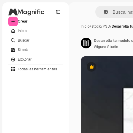
Crear
Inicio
/
stock
/
PSD
/
Desarrolla t
Inicio
Buscar
Wiguna Studio
Stock
Explorar
Todas las herramientas
Premium