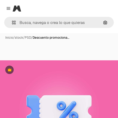
Magnific
Close menu
Buscar
Inicio
/
stock
/
PSD
/
Descuento promociona…
Premium