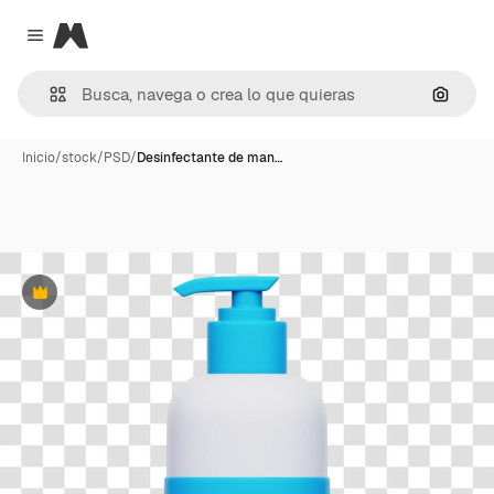
Magnific
Close menu
Buscar
Inicio
/
stock
/
PSD
/
Desinfectante de man…
Premium