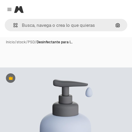
Magnific
Close menu
Buscar
Inicio
/
stock
/
PSD
/
Desinfectante para l…
Premium