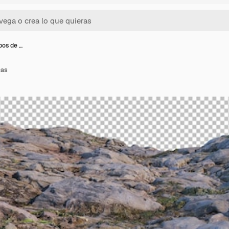
pos de …
cas