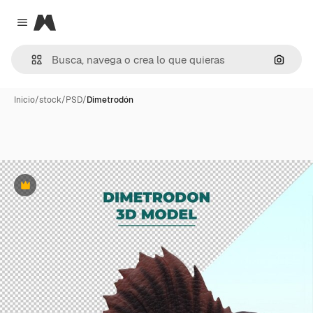
Magnific
Close menu
Buscar
Inicio
/
stock
/
PSD
/
Dimetrodón
Premium