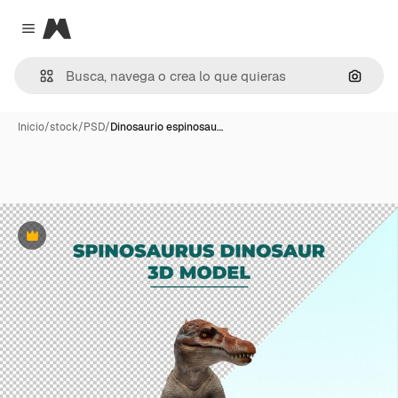
Magnific
Close menu
Buscar
Inicio
/
stock
/
PSD
/
Dinosaurio espinosau…
Premium