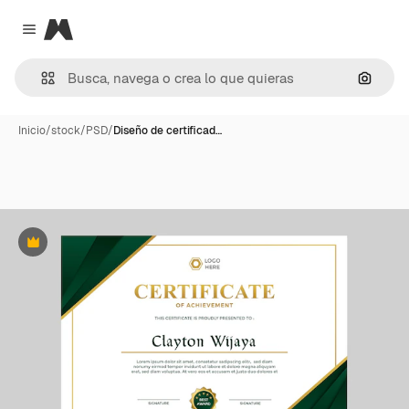
Magnific
Close menu
Buscar
Inicio
/
stock
/
PSD
/
Diseño de certificad…
Premium