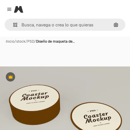
Magnific
Close menu
Buscar
Inicio
/
stock
/
PSD
/
Diseño de maqueta de…
Premium