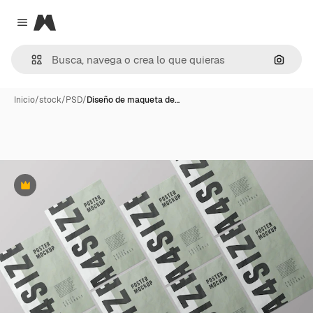
Magnific
Close menu
Buscar
Inicio
/
stock
/
PSD
/
Diseño de maqueta de…
Premium