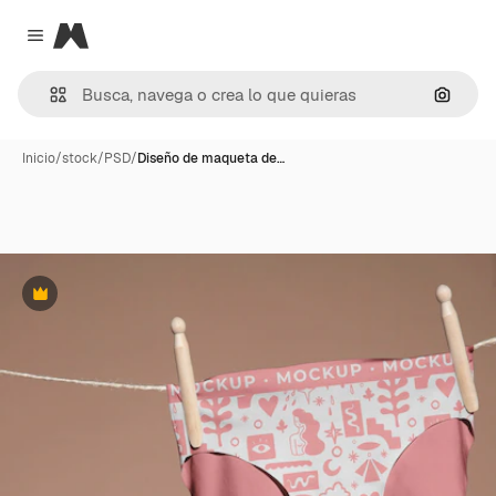
Magnific
Close menu
Buscar
Inicio
/
stock
/
PSD
/
Diseño de maqueta de…
Premium