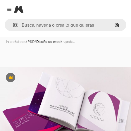
Magnific
Close menu
Buscar
Inicio
/
stock
/
PSD
/
Diseño de mock up de…
Premium