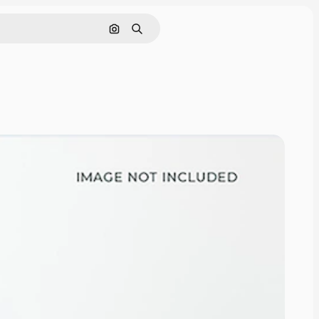
Buscar por imagen
Buscar