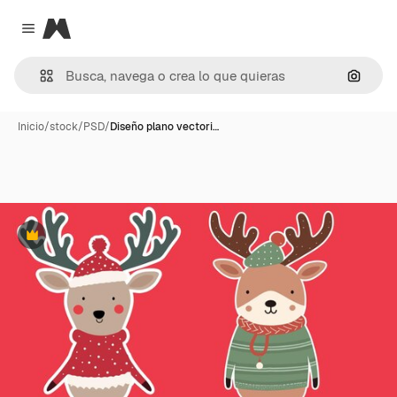
Magnific
Close menu
Buscar
Inicio
/
stock
/
PSD
/
Diseño plano vectori…
Premium