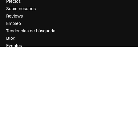
Precios
Sobre nosotros
Reviews
Empleo
Tendencias de búsqueda
Blog
Eventos
Slidesgo
Vender contenido
Sala de prensa
¿Buscas magnific.ai?
Síguenos
Atención al cliente
Instagram
YouTube
LinkedIn
TikTok
Discord