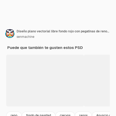
Diseño plano vectorial libre fondo rojo con pegatinas de renos dibujadas a mano
senmachine
Puede que también te gusten estos PSD
reno
fondo de navidad
ciervos
renos
Anuncio de n