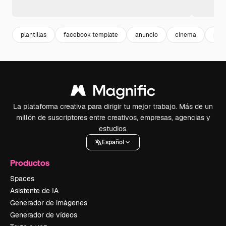
plantillas
facebook template
anuncio
cinema
plan
La plataforma creativa para dirigir tu mejor trabajo. Más de un
millón de suscriptores entre creativos, empresas, agencias y
estudios.
Español
Productos
Spaces
Asistente de IA
Generador de imágenes
Generador de vídeos