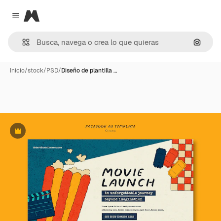
Magnific
Close menu
Buscar
Inicio
/
stock
/
PSD
/
Diseño de plantilla …
Premium