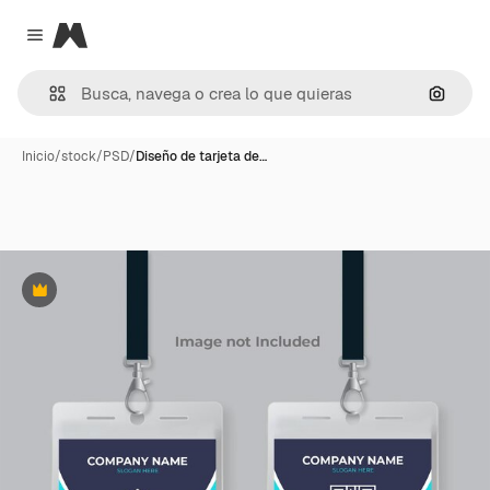
Magnific
Close menu
Buscar
Inicio
/
stock
/
PSD
/
Diseño de tarjeta de…
Premium