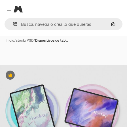
Magnific
Close menu
Buscar
Inicio
/
stock
/
PSD
/
Dispositivos de tabl…
Premium