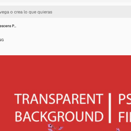
nescens P…
NG