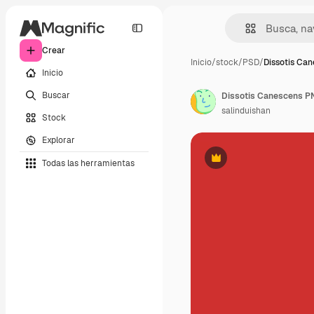
Crear
Inicio
/
stock
/
PSD
/
Dissotis Ca
Inicio
Buscar
Dissotis Canescens P
salinduishan
Stock
Explorar
Todas las herramientas
Premium