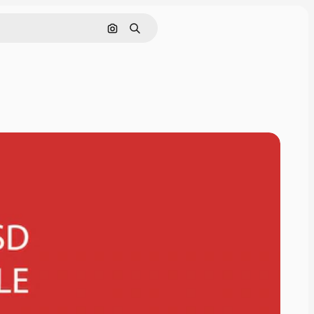
Buscar por imagen
Buscar