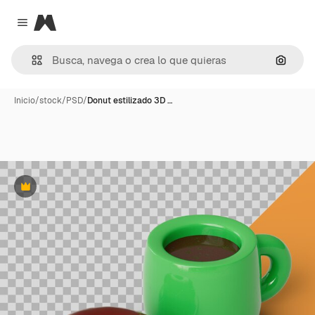
Magnific
Close menu
Buscar
Inicio
/
stock
/
PSD
/
Donut estilizado 3D …
Premium