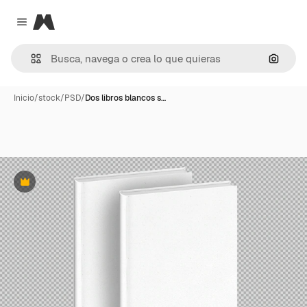
Magnific
Close menu
Buscar
Inicio
/
stock
/
PSD
/
Dos libros blancos s…
Premium