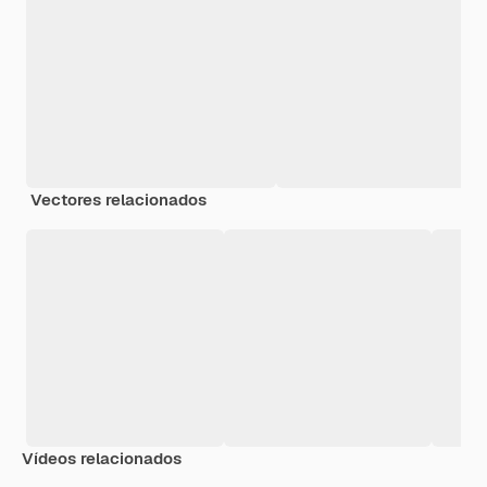
Vectores relacionados
Vídeos relacionados
Premium
Premium
Generado por IA
Premium
Premium
Generado p