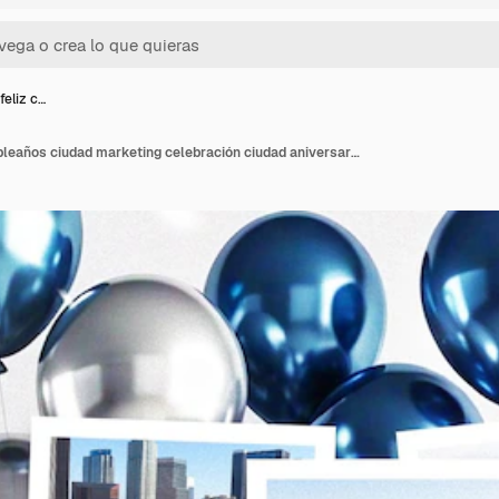
feliz c…
Editable psd feliz cumpleaños ciudad marketing celebración ciudad aniversario