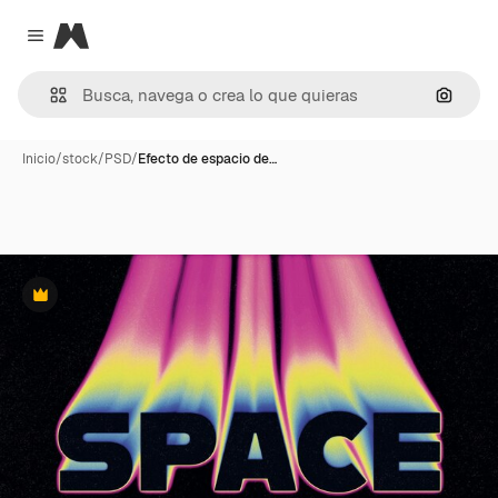
Magnific
Close menu
Buscar
Inicio
/
stock
/
PSD
/
Efecto de espacio de…
Premium