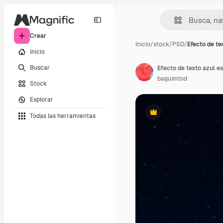
Crear
Inicio
/
stock
/
PSD
/
Efecto de te
Inicio
Buscar
Efecto de texto azul e
bagusntod
Stock
Explorar
Todas las herramientas
Premium