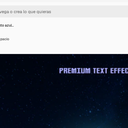
xto azul…
spacio