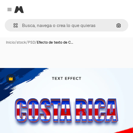
Magnific
Close menu
Buscar
Inicio
/
stock
/
PSD
/
Efecto de texto de C…
Premium