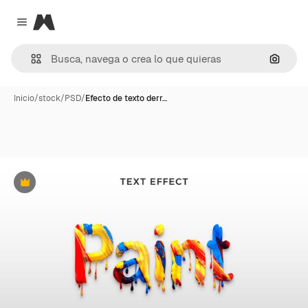
Magnific
Close menu
Buscar
Inicio
/
stock
/
PSD
/
Efecto de texto derr…
Premium