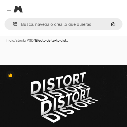
Magnific
Close menu
Buscar
Inicio
/
stock
/
PSD
/
Efecto de texto dist…
Premium